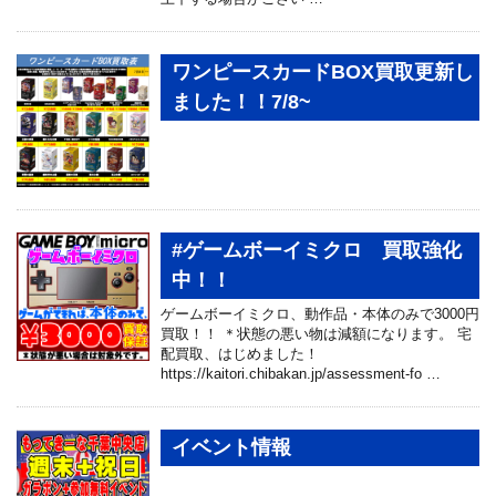
ワンピースカードBOX買取更新し
ました！！7/8~
#ゲームボーイミクロ 買取強化
中！！
ゲームボーイミクロ、動作品・本体のみで3000円
買取！！ ＊状態の悪い物は減額になります。 宅
配買取、はじめました！
https://kaitori.chibakan.jp/assessment-fo …
イベント情報