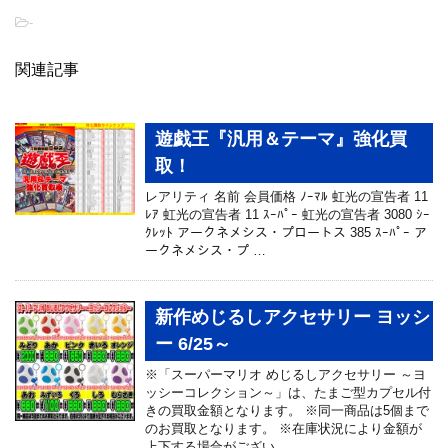
-
関連記事
遊戯王『汎用＆テーマ』強化買
取！
レアリティ 名前 会員価格 ﾉｰﾏﾙ 虹光の宣告者 11
ﾚｱ 虹光の宣告者 11 ｽｰﾊﾟｰ 虹光の宣告者 3080 ｼｰ
ｸﾚｯﾄ アークネメシス・プロートス 385 ｽｰﾊﾟｰ ア
ークネメシス・プ …
新作めじるしアクセサリー ヨッシ
ー 6/25～
※「スーパーマリオ めじるしアクセサリー ～ヨ
ッシーコレクション～」は、たまご型カプセル付
きの買取金額となります。 ※同一商品は5個まで
のお買取となります。 ※在庫状況により金額が
上下する場合がござい …