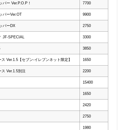
パー Ver.P.O.P！
7700
ッパーVer.OT
9900
ョッパーDX
2750
JF-SPECIAL
3300
5
3850
エース Ver.1.5【セブン-イレブンネット限定】
1650
ス Ver.1.5別注
2200
15400
1650
2420
2750
1980