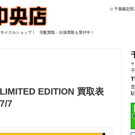
千葉鑑定団
リサイクルショップ！ 宅配買取・出張買取も受付中！
〒
千
T
営
LIMITED EDITION 買取表
駐
/7