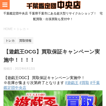
千葉鑑定団中央店 千葉県千葉市にある超大型リサイクルショップ！ 宅
配買取・出張買取も受付中！
HOME
>
トレカ
>
トレカ
買取情報
【遊戯王OCG】買取保証キャンペーン実
施中！！！！
投稿日：
2022年6月12日
【遊戯王OGC】 買取保証キャンペーン実施中！
※在庫が集まり次第終了となります
#遊戯王
#買取
#千葉
鑑定団中央店