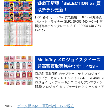
遊戯王新弾『SELECTION 5』買
取チラシ更新！
レア 名称 カードNo. 買取価格 ｼｰｸﾚｯﾄ 弾丸特急
バレット・ライナー SLF1-JP003 440 ｼｰｸﾚｯﾄ 重
機貨列車デリックレーン SLF1-JP004 440 ﾌﾟﾘｽﾞ
ﾏﾃｨｯｸｼ …
MelloJoy メロジョイスクイーズ
超高額買取実施中です！ 4/23～
商品名 買取価格 カップケーキか？ メロジョイ
カップケーキか？ レモンアイスパレース 4840 メ
ロジョイ カップケーキか？ エイリアンマフィン
5720 メロジョイ カップケーキか？ シーソルトア
…
PREV
ゲーム機本体 買取情報 6/12現在