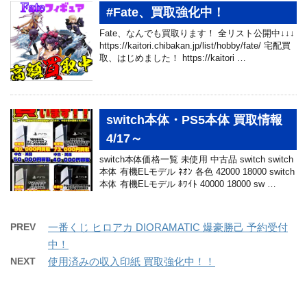
#Fate、買取強化中！
Fate、なんでも買取ります！ 全リスト公開中↓↓↓
https://kaitori.chibakan.jp/list/hobby/fate/ 宅配買
取、はじめました！ https://kaitori …
switch本体・PS5本体 買取情報
4/17～
switch本体価格一覧 未使用 中古品 switch switch
本体 有機ELモデル ﾈｵﾝ 各色 42000 18000 switch
本体 有機ELモデル ﾎﾜｲﾄ 40000 18000 sw …
PREV
一番くじ ヒロアカ DIORAMATIC 爆豪勝己 予約受付
中！
NEXT
使用済みの収入印紙 買取強化中！！