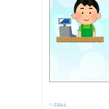
-
アダルト