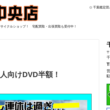
千葉鑑定団
リサイクルショップ！ 宅配買取・出張買取も受付中！
〒
千
T
営
人向けDVD半額！
駐