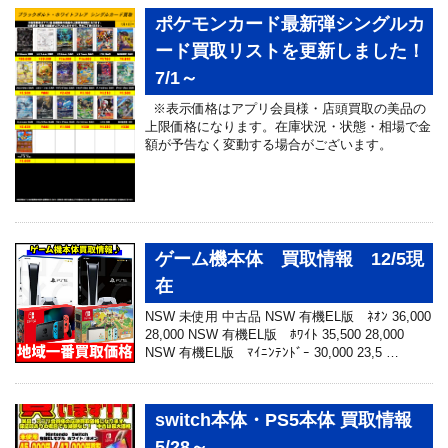
ポケモンカード最新弾シングルカ
ード買取リストを更新しました！
7/1～
※表示価格はアプリ会員様・店頭買取の美品の
上限価格になります。在庫状況・状態・相場で金
額が予告なく変動する場合がございます。
ゲーム機本体 買取情報 12/5現
在
NSW 未使用 中古品 NSW 有機EL版 ﾈｵﾝ 36,000
28,000 NSW 有機EL版 ﾎﾜｲﾄ 35,500 28,000
NSW 有機EL版 ﾏｲﾆﾝﾃﾝﾄﾞｰ 30,000 23,5 …
switch本体・PS5本体 買取情報
5/28～