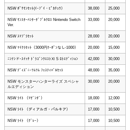
NSW ﾎﾟｹﾓﾝｾｯﾄ(ｲｰﾌﾞｲ・ﾋﾟｶﾁｭｳ）
38,000
25,000
NSW ﾓﾝｽﾀｰﾊﾝﾀｰﾀﾞﾌﾞﾙｸﾛｽ Nintendo Switch
33,000
20,000
Ver.
NSW ｽﾏﾌﾞﾗｾｯﾄ
28,000
20,000
NSW ﾏｲｸﾗｾｯﾄ（3000円ｸｰﾎﾟﾝなし-1000）
20,000
15,000
ﾆﾝﾃﾝドｰｽｲｯﾁ ﾄﾞﾗｺﾞﾝｸｴｽﾄⅪ S ﾛﾄｴﾃﾞｨｼｮﾝ
42,000
30,000
NSW ﾃﾞｨｽﾞﾆｰﾂﾑﾂﾑ ﾌｪｽﾃｨﾊﾞﾙｾｯﾄ
48,000
35,000
NSW モンスターハンターライズ スペシャ
30,000
20,000
ルエディション
NSW ﾗｲﾄ （ﾏｾﾞﾝﾀﾞ）
18,000
12,000
NSW ﾗｲﾄ （ディアルガ・パルキア）
17,000
10,500
NSW ﾗｲﾄ （ｸﾞﾚｰ）
17,000
10,500