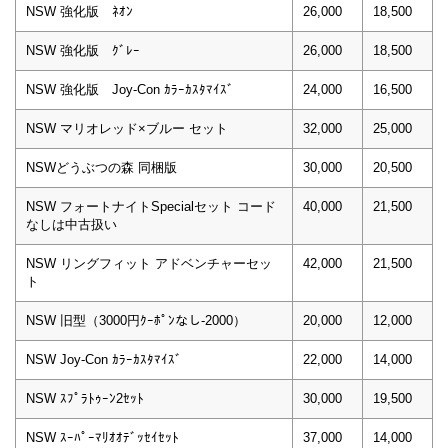
NSW 強化版 ﾈｵﾝ
26,000
18,500
NSW 強化版 ｸﾞﾚｰ
26,000
18,500
NSW 強化版 Joy-Con ｶﾗｰｶｽﾀﾏｲｽﾞ
24,000
16,500
NSW マリオレッド×ブルー セット
32,000
25,000
NSWどうぶつの森 同梱版
30,000
20,500
NSW フォートナイトSpecialセット コード
40,000
21,500
なしは中古扱い
NSW リングフィット アドベンチャーセッ
42,000
21,500
ト
NSW 旧型（3000円ｸｰﾎﾟﾝなし-2000）
20,000
12,000
NSW Joy-Con ｶﾗｰｶｽﾀﾏｲｽﾞ
22,000
14,000
NSW ｽﾌﾟﾗﾄｩｰﾝ2ｾｯﾄ
30,000
19,500
NSW ｽｰﾊﾟｰﾏﾘｵｵﾃﾞｯｾｲｾｯﾄ
37,000
14,000