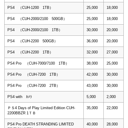
PS4 （CUH-1200 1TB）
25,000
18,000
PS4 （CUH-2000/2100 500GB）
25,000
18,000
PS4 （CUH-2000/2100 1TB）
30,000
20,000
PS4 （CUH-2200 500GB）
36,000
20,000
PS4 （CUH-2200 1TB）
32,000
27,000
PS4 Pro （CUH-7000/7100 1TB）
38,000
25,000
PS4 Pro （CUH-7200 1TB）
42,000
30,000
PS4 Pro （CUH-7200 2TB）
43,000
30,000
PS4 with ｶﾒﾗ
5,000
2,000
ＰＳ4 Days of Play Limited Edition CUH-
35,000
22,000
2200BBZR 1ＴＢ
PS4 Pro DEATH STRANDING LIMITED
40,000
28,000