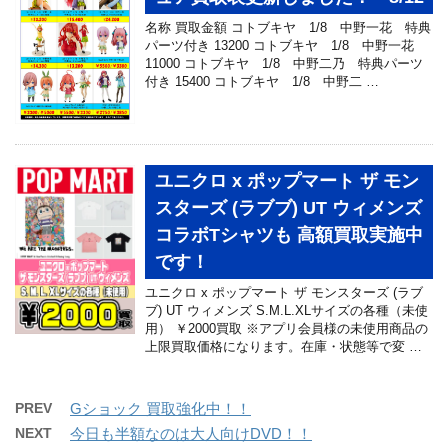
名称 買取金額 コトブキヤ 1/8 中野一花 特典
パーツ付き 13200 コトブキヤ 1/8 中野一花
11000 コトブキヤ 1/8 中野二乃 特典パーツ
付き 15400 コトブキヤ 1/8 中野二 …
ユニクロ x ポップマート ザ モン
スターズ (ラブブ) UT ウィメンズ
コラボTシャツも 高額買取実施中
です！
ユニクロ x ポップマート ザ モンスターズ (ラブ
ブ) UT ウィメンズ S.M.L.XLサイズの各種（未使
用） ￥2000買取 ※アプリ会員様の未使用商品の
上限買取価格になります。在庫・状態等で変 …
PREV
Gショック 買取強化中！！
NEXT
今日も半額なのは大人向けDVD！！