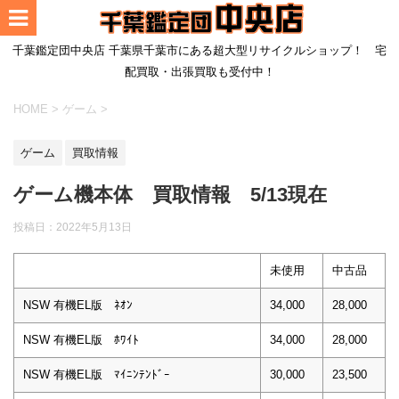
千葉鑑定団中央店 千葉県千葉市にある超大型リサイクルショップ！ 宅
配買取・出張買取も受付中！
HOME
>
ゲーム
>
ゲーム
買取情報
ゲーム機本体 買取情報 5/13現在
投稿日：
2022年5月13日
未使用
中古品
NSW 有機EL版 ﾈｵﾝ
34,000
28,000
NSW 有機EL版 ﾎﾜｲﾄ
34,000
28,000
NSW 有機EL版 ﾏｲﾆﾝﾃﾝﾄﾞｰ
30,000
23,500