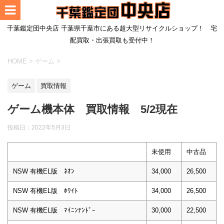
千葉鑑定団中央店 千葉県千葉市にある超大型リサイクルショップ！ 宅
配買取・出張買取も受付中！
HOME
>
ゲーム
>
ゲーム
買取情報
ゲーム機本体 買取情報 5/2現在
投稿日：
2022年5月3日
未使用
中古品
NSW 有機EL版 ﾈｵﾝ
34,000
26,500
NSW 有機EL版 ﾎﾜｲﾄ
34,000
26,500
NSW 有機EL版 ﾏｲﾆﾝﾃﾝﾄﾞｰ
30,000
22,500