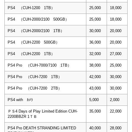
PS4 （CUH-1200 1TB）
25,000
18,000
PS4 （CUH-2000/2100 500GB）
25,000
18,000
PS4 （CUH-2000/2100 1TB）
30,000
20,000
PS4 （CUH-2200 500GB）
36,000
20,000
PS4 （CUH-2200 1TB）
32,000
27,000
PS4 Pro （CUH-7000/7100 1TB）
38,000
25,000
PS4 Pro （CUH-7200 1TB）
42,000
30,000
PS4 Pro （CUH-7200 2TB）
43,000
30,000
PS4 with ｶﾒﾗ
5,000
2,000
ＰＳ4 Days of Play Limited Edition CUH-
35,000
22,000
2200BBZR 1ＴＢ
PS4 Pro DEATH STRANDING LIMITED
40,000
28,000