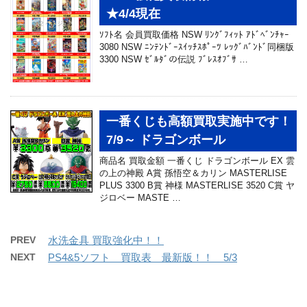
★4/4現在
ｿﾌﾄ名 会員買取価格 NSW ﾘﾝｸﾞﾌｨｯﾄ ｱﾄﾞﾍﾞﾝﾁｬｰ
3080 NSW ﾆﾝﾃﾝﾄﾞｰｽｲｯﾁｽﾎﾟｰﾂ ﾚｯｸﾞﾊﾞﾝﾄﾞ同梱版
3300 NSW ｾﾞﾙﾀﾞの伝説 ﾌﾞﾚｽｵﾌﾞｻ …
一番くじも高額買取実施中です！
7/9～ ドラゴンボール
商品名 買取金額 一番くじ ドラゴンボール EX 雲
の上の神殿 A賞 孫悟空＆カリン MASTERLISE
PLUS 3300 B賞 神様 MASTERLISE 3520 C賞 ヤ
ジロベー MASTE …
PREV
水洗金具 買取強化中！！
NEXT
PS4&5ソフト 買取表 最新版！！ 5/3