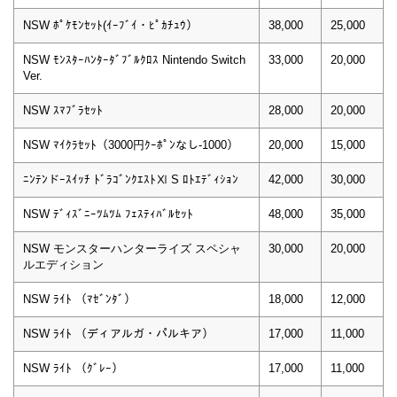
NSW ﾎﾟｹﾓﾝｾｯﾄ(ｲｰﾌﾞｲ・ﾋﾟｶﾁｭｳ）
38,000
25,000
NSW ﾓﾝｽﾀｰﾊﾝﾀｰﾀﾞﾌﾞﾙｸﾛｽ Nintendo Switch
33,000
20,000
Ver.
NSW ｽﾏﾌﾞﾗｾｯﾄ
28,000
20,000
NSW ﾏｲｸﾗｾｯﾄ（3000円ｸｰﾎﾟﾝなし-1000）
20,000
15,000
ﾆﾝﾃﾝドｰｽｲｯﾁ ﾄﾞﾗｺﾞﾝｸｴｽﾄⅪ S ﾛﾄｴﾃﾞｨｼｮﾝ
42,000
30,000
NSW ﾃﾞｨｽﾞﾆｰﾂﾑﾂﾑ ﾌｪｽﾃｨﾊﾞﾙｾｯﾄ
48,000
35,000
NSW モンスターハンターライズ スペシャ
30,000
20,000
ルエディション
NSW ﾗｲﾄ （ﾏｾﾞﾝﾀﾞ）
18,000
12,000
NSW ﾗｲﾄ （ディアルガ・パルキア）
17,000
11,000
NSW ﾗｲﾄ （ｸﾞﾚｰ）
17,000
11,000