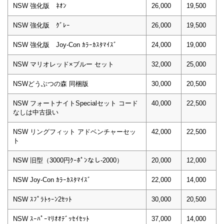
NSW 強化版 ﾈｵﾝ
26,000
19,500
NSW 強化版 ｸﾞﾚｰ
26,000
19,500
NSW 強化版 Joy-Con ｶﾗｰｶｽﾀﾏｲｽﾞ
24,000
19,000
NSW マリオレッド×ブルー セット
32,000
25,000
NSWどうぶつの森 同梱版
30,000
20,500
NSW フォートナイトSpecialセット コード
40,000
22,500
なしは中古扱い
NSW リングフィット アドベンチャーセッ
42,000
22,500
ト
NSW 旧型（3000円ｸｰﾎﾟﾝなし-2000）
20,000
12,000
NSW Joy-Con ｶﾗｰｶｽﾀﾏｲｽﾞ
22,000
14,000
NSW ｽﾌﾟﾗﾄｩｰﾝ2ｾｯﾄ
30,000
20,500
NSW ｽｰﾊﾟｰﾏﾘｵｵﾃﾞｯｾｲｾｯﾄ
37,000
14,000