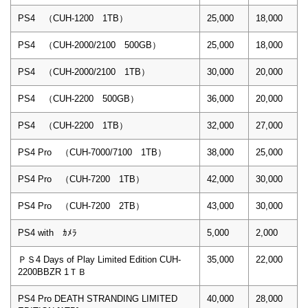
PS4 （CUH-1200 1TB）
25,000
18,000
PS4 （CUH-2000/2100 500GB）
25,000
18,000
PS4 （CUH-2000/2100 1TB）
30,000
20,000
PS4 （CUH-2200 500GB）
36,000
20,000
PS4 （CUH-2200 1TB）
32,000
27,000
PS4 Pro （CUH-7000/7100 1TB）
38,000
25,000
PS4 Pro （CUH-7200 1TB）
42,000
30,000
PS4 Pro （CUH-7200 2TB）
43,000
30,000
PS4 with ｶﾒﾗ
5,000
2,000
ＰＳ4 Days of Play Limited Edition CUH-
35,000
22,000
2200BBZR 1ＴＢ
PS4 Pro DEATH STRANDING LIMITED
40,000
28,000