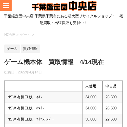
千葉鑑定団中央店 千葉県千葉市にある超大型リサイクルショップ！ 宅
配買取・出張買取も受付中！
HOME
>
ゲーム
>
ゲーム
買取情報
ゲーム機本体 買取情報 4/14現在
投稿日：
2022年4月14日
未使用
中古品
NSW 有機EL版 ﾈｵﾝ
34,000
26,500
NSW 有機EL版 ﾎﾜｲﾄ
34,000
26,500
NSW 有機EL版 ﾏｲﾆﾝﾃﾝﾄﾞｰ
30,000
22,500