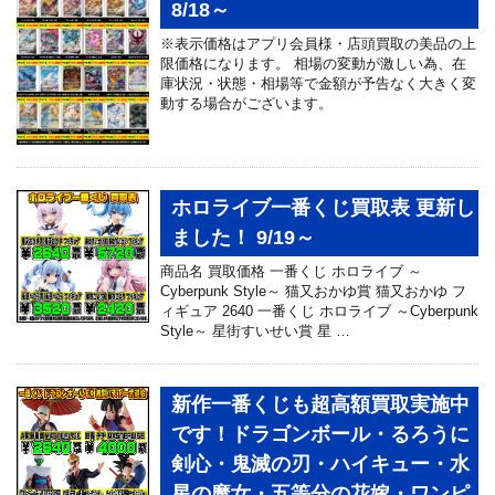
8/18～
※表示価格はアプリ会員様・店頭買取の美品の上
限価格になります。 相場の変動が激しい為、在
庫状況・状態・相場等で金額が予告なく大きく変
動する場合がございます。
ホロライブ一番くじ買取表 更新し
ました！ 9/19～
商品名 買取価格 一番くじ ホロライブ ～
Cyberpunk Style～ 猫又おかゆ賞 猫又おかゆ フ
ィギュア 2640 一番くじ ホロライブ ～Cyberpunk
Style～ 星街すいせい賞 星 …
新作一番くじも超高額買取実施中
です！ドラゴンボール・るろうに
剣心・鬼滅の刃・ハイキュー・水
星の魔女・五等分の花嫁・ワンピ