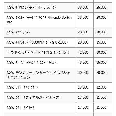
NSW ﾎﾟｹﾓﾝｾｯﾄ(ｲｰﾌﾞｲ・ﾋﾟｶﾁｭｳ）
38,000
25,000
NSW ﾓﾝｽﾀｰﾊﾝﾀｰﾀﾞﾌﾞﾙｸﾛｽ Nintendo Switch
33,000
20,000
Ver.
NSW ｽﾏﾌﾞﾗｾｯﾄ
28,000
20,000
NSW ﾏｲｸﾗｾｯﾄ（3000円ｸｰﾎﾟﾝなし-1000）
20,000
15,000
ﾆﾝﾃﾝドｰｽｲｯﾁ ﾄﾞﾗｺﾞﾝｸｴｽﾄⅪ S ﾛﾄｴﾃﾞｨｼｮﾝ
42,000
30,000
NSW ﾃﾞｨｽﾞﾆｰﾂﾑﾂﾑ ﾌｪｽﾃｨﾊﾞﾙｾｯﾄ
48,000
35,000
NSW モンスターハンターライズ スペシャ
30,000
20,000
ルエディション
NSW ﾗｲﾄ （ﾏｾﾞﾝﾀﾞ）
18,000
12,000
NSW ﾗｲﾄ （ディアルガ・パルキア）
17,000
11,000
NSW ﾗｲﾄ （ｸﾞﾚｰ）
17,000
11,000