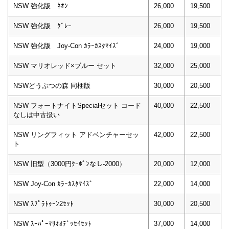
NSW 強化版 ﾈｵﾝ
26,000
19,500
NSW 強化版 ｸﾞﾚｰ
26,000
19,500
NSW 強化版 Joy-Con ｶﾗｰｶｽﾀﾏｲｽﾞ
24,000
19,000
NSW マリオレッド×ブルー セット
32,000
25,000
NSWどうぶつの森 同梱版
30,000
20,500
NSW フォートナイトSpecialセット コード
40,000
22,500
なしは中古扱い
NSW リングフィット アドベンチャーセッ
42,000
22,500
ト
NSW 旧型（3000円ｸｰﾎﾟﾝなし-2000）
20,000
12,000
NSW Joy-Con ｶﾗｰｶｽﾀﾏｲｽﾞ
22,000
14,000
NSW ｽﾌﾟﾗﾄｩｰﾝ2ｾｯﾄ
30,000
20,500
NSW ｽｰﾊﾟｰﾏﾘｵｵﾃﾞｯｾｲｾｯﾄ
37,000
14,000