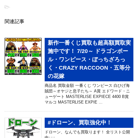
-
関連記事
新作一番くじ買取も超高額買取実
施中です！ 7/20～ ドラゴンボー
ル・ワンピース・ぼっちざろっ
く・CRAZY RACCOON・五等分
の花嫁
商品名 買取金額 一番くじ ワンピース 白ひげ海
賊団～オヤジと息子たち～ A賞 エドワード・ニ
ューゲート MASTERLISE EXPIECE 4400 B賞
マルコ MASTERLISE EXPIE …
#ドローン、買取強化中！
ドローン、なんでも買取ります！ 全リスト公開
中↓↓↓