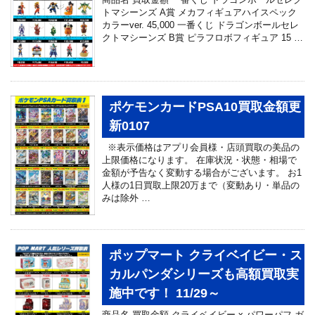
トマシーンズ A賞 メカフィギュアハイスペック
カラーver. 45,000 一番くじ ドラゴンボールセレ
クトマシーンズ B賞 ピラフロボフィギュア 15 …
ポケモンカードPSA10買取金額更
新0107
※表示価格はアプリ会員様・店頭買取の美品の
上限価格になります。 在庫状況・状態・相場で
金額が予告なく変動する場合がございます。 お1
人様の1日買取上限20万まで（変動あり・単品の
みは除外 …
ポップマート クライベイビー・ス
カルパンダシリーズも高額買取実
施中です！ 11/29～
商品名 買取金額 クライベイビー x パワーパフ ガ