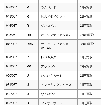
036/067
R
ラムパルド
11円買取
041/067
R
ヒスイダイケンキ
11円買取
046/067
R
ジバコイル
11円買取
048/067
RR
オリジンディアルガV
220円買取
049/067
RRR
オリジンディアルガ
330円買取
VSTAR
054/067
R
レジギガス
11円買取
059/067
RR
アヤシシV
22円買取
060/067
U
いれかえカート
11円買取
061/067
U
トレッキングシューズ
11円買取
062/067
U
なぞの化石
11円買取
063/067
U
フェザーボール
11円買取