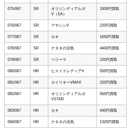
075/067
SR
オリジンディアルガ
3300円買取
V（SA）
076/067
SR
アヤシシV
220円買取
077/067
SR
セキ
1650円買取
078/067
SR
ナタネの活気
4400円買取
079/067
SR
ペリーラ
220円買取
080/067
HR
ヒスイドレディアV
550円買取
081/067
HR
カイリキーVMAX
220円買取
082/067
HR
オリジンディアルガ
550円買取
VSTAR
083/067
HR
セキ
440円買取
084/067
HR
ナタネの活気
1320円買取