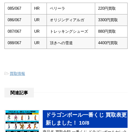
085/067
HR
ペリーラ
220円買取
086/067
UR
オリジンディアルガ
3300円買取
087/067
UR
トレッキングシューズ
880円買取
088/067
UR
頂きへの雪道
4400円買取
-
買取情報
関連記事
ドラゴンボール一番くじ 買取表更
新しました！ 10/8
商品名 買取金額 一番くじ ドラゴンボールセレク