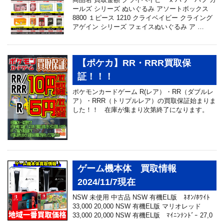
ールズ シリーズ ぬいぐるみ アソートボックス
8800 １ピース 1210 クライベイビー クライング
アゲイン シリーズ フェイスぬいぐるみ ア …
【ポケカ】RR・RRR買取保
証！！！
ポケモンカードゲーム R(レア）・RR（ダブルレ
ア）・RRR（トリプルレア）の買取保証始まりま
した！！ 在庫が集まり次第終了になります。
ゲーム機本体 買取情報
2024/11/7現在
NSW 未使用 中古品 NSW 有機EL版 ﾈｵﾝ/ﾎﾜｲﾄ
33,000 20,000 NSW 有機EL版 マリオレッド
33,000 20,000 NSW 有機EL版 ﾏｲﾆﾝﾃﾝﾄﾞｰ 27,0