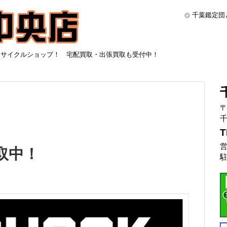
千葉鑑定団
リサイクルショップ！ 宅配買取・出張買取も受付中！
〒
千
T
営
買取中！
駐