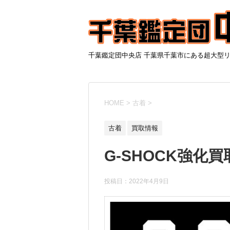
千葉鑑定団中央店 千葉県千葉市にある超大型
HOME
>
古着
>
古着
買取情報
G-SHOCK強化
投稿日：
2022年4月9日