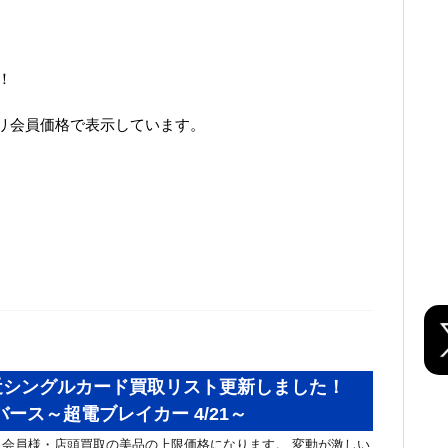
。
！
リ会員価格で表示しています。
近シングルカード買取リスト更新しました！
バース～超電ブレイカー 4/21～
会員様・店頭買取の美品の上限価格になります。 変動が激しい