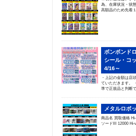
為、在庫状況・状
高額品のため先着１
ボンボンドロ
シール・コ
4/16～
・上記の金額は店頭
ていただきます。 
準で正規品と判断で
メタルロボッ
商品名 買取価格 Hi
ソードIII 12000 