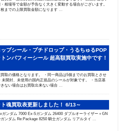
態・相場等で金額が予告なく大きく変動する場合がございます。
枚までの上限買取金額になります …
ップシール・プチドロップ・うるちゅるPOP
ットンパフィーシール 超高額買取実施中です！
買取の価格となります。 ・同一商品は5個までのお買取とさせ
・未開封、未使用の国内正規品のシールが対象です。 ・当店基
きない場合はお買取出来ない場合 …
ト魂買取表更新しました！ 6/13～
-νガンダム 7000 Ex-Sガンダム 26400 ダブルオーライザー＋GN
Hi-νガンダム Re:Package 8250 騎士ガンダム リアルタイ …