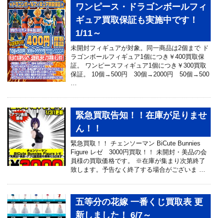
ワンピース・ドラゴンボールフィ
ギュア買取保証も実施中です！
1/11～
未開封フィギュアが対象。同一商品は2個まで ド
ラゴンボールフィギュア1個につき￥400買取保
証。 ワンピースフィギュア1個につき￥300買取
保証。 10個→500円 30個→2000円 50個→500
…
緊急買取告知！！在庫が足りませ
ん！！
緊急買取！！ チェンソーマン BiCute Bunnies
Figure レゼ 3000円買取！！ 未開封・美品の会
員様の買取価格です。 ※在庫が集まり次第終了
致します。予告なく終了する場合がございま …
五等分の花嫁 一番くじ買取表 更
新しました！ 6/7～