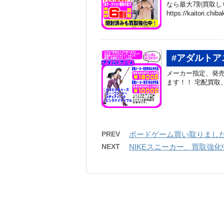
なら最大7割買取し
https://kaitori.chib
#アダルトア
メーカー指定、発売
ます！！ 宅配買取、はじめまし
PREV
ボードゲーム買い取りまし
NEXT
NIKEスニーカー、買取強化