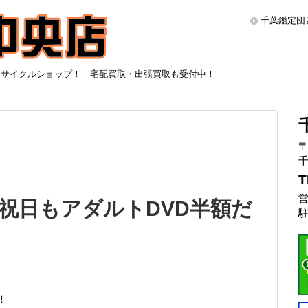
千葉鑑定団
リサイクルショップ！ 宅配買取・出張買取も受付中！
〒
千
T
営
祝日もアダルトDVD半額だ
駐
！