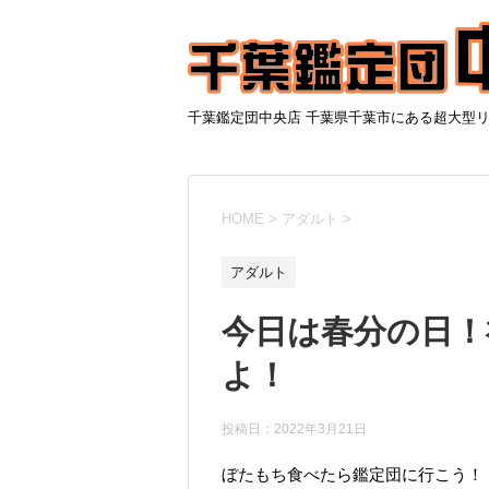
千葉鑑定団中央店 千葉県千葉市にある超大型
HOME
>
アダルト
>
アダルト
今日は春分の日！
よ！
投稿日：2022年3月21日
ぼたもち食べたら鑑定団に行こう！