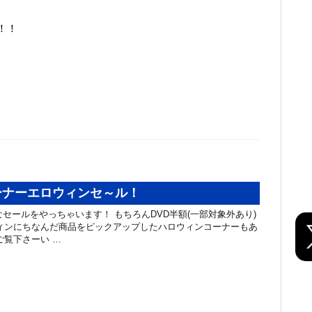
！！
ーナーエロウィンセ～ル！
セールをやっちゃいます！ もちろんDVD半額(一部対象外あり)
ィンにちなんだ商品をピックアップしたハロウィンコーナーもあ
ご覧下さーい …