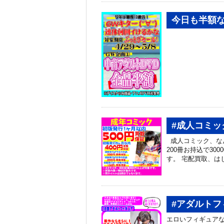
今日も半額な
#成人コミッ
成人コミック、なん
200冊お持込で30
す。 宅配買取、は
#アダルト
エロいフィギュアな