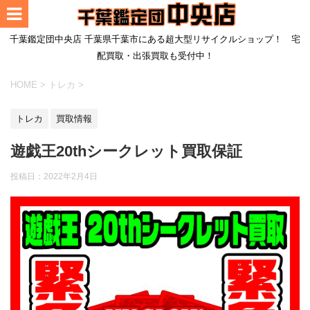
千葉鑑定団中央店 千葉県千葉市にある超大型リサイクルショップ！ 宅
配買取・出張買取も受付中！
HOME
>
トレカ
>
トレカ
買取情報
遊戯王20thシークレット買取保証
投稿日：2022年2月4日