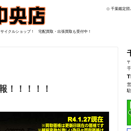
千葉鑑定団
リサイクルショップ！ 宅配買取・出張買取も受付中！
〒
千
T
営
報！！！！！
駐