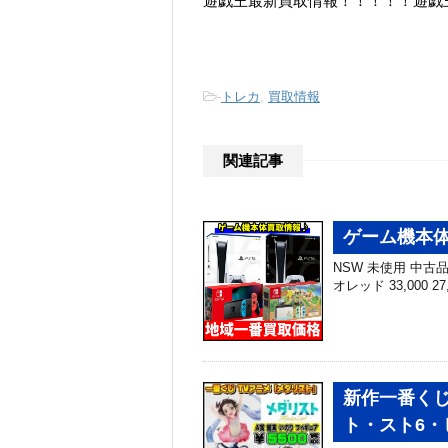
遊戯王最新買取情報！！！！！遊戯
-
トレカ
,
買取情報
関連記事
ゲーム機本体
NSW 未使用 中古品 N
オレッド 33,000 27
新作一番くじ
ト・スト6・