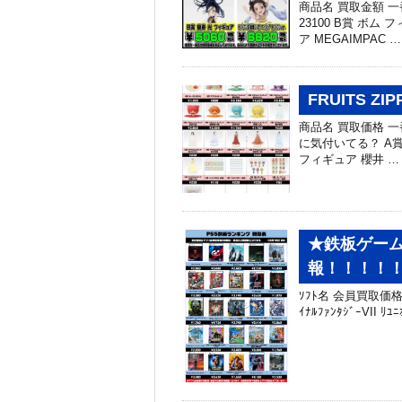
商品名 買取金額 一
23100 B賞 ボム
ア MEGAIMPAC …
FRUITS Z
商品名 買取価格 一
に気付いてる？ A賞 
フィギュア 櫻井 …
★鉄板ゲーム
報！！！！！
ｿﾌﾄ名 会員買取価格 PS5
ｲﾅﾙﾌｧﾝﾀｼﾞｰVII ﾘﾕﾆ