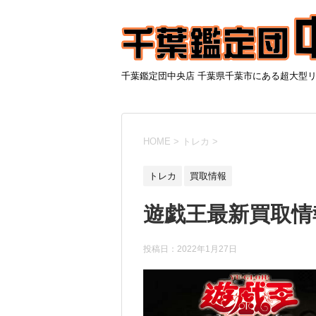
千葉鑑定団中央店 千葉県千葉市にある超大型
HOME
>
トレカ
>
トレカ
買取情報
遊戯王最新買取情
投稿日：
2022年1月27日