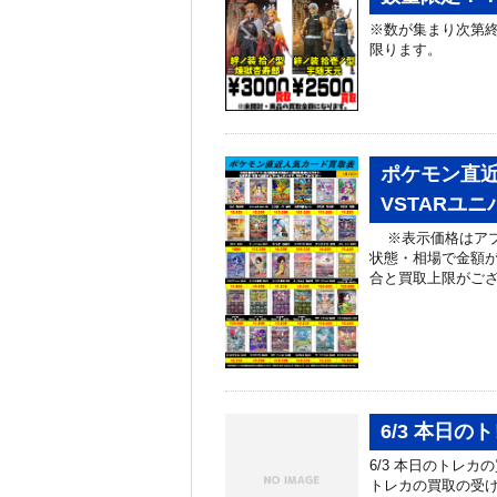
※数が集まり次第終
限ります。
ポケモン直近
VSTARユニ
※表示価格はアプ
状態・相場で金額
合と買取上限がござ
6/3 本日
6/3 本日のトレ
トレカの買取の受