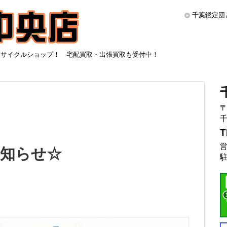
千葉鑑定団
リサイクルショップ！ 宅配買取・出張買取も受付中！
〒
千
T
営
知らせ☆
駐