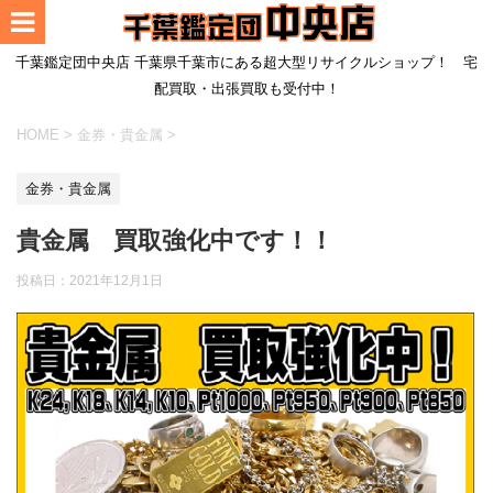
千葉鑑定団中央店 千葉県千葉市にある超大型リサイクルショップ！ 宅
配買取・出張買取も受付中！
HOME
>
金券・貴金属
>
金券・貴金属
貴金属 買取強化中です！！
投稿日：
2021年12月1日