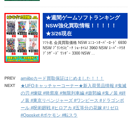
★週間ゲームソフトランキング
NSW強化買取情報！！！！！
★3/26現在
ｿﾌﾄ名 会員買取価格 NSW ﾕﾆｺｰﾝｵｰﾊﾞｰﾛｰﾄﾞ 6930
NSW ﾌﾟﾘﾝｾｽﾋﾟｰﾁ ｼｮｰﾀｲﾑ! 3960 NSW ｽｰﾊﾟｰﾏﾘｵ
ﾌﾞﾗｻﾞｰｽﾞ ﾜﾝﾀﾞｰ 3300 NSW …
PREV
amiiboカード買取保証はじめました！！！
NEXT
★UFOキャッチャーコーナー★新入荷景品情報 #鬼滅
の刃 #煉獄 #猗窩座 #無限列車編 #遊郭編 #鬼ノ装 #絆
ノ装 #東京リベンジャーズ #ワンピース #ドラゴンボ
ール #呪術廻戦 #ヒロアカ #五等分の花嫁 #リゼロ
#Qposket #ポケモン #転スラ