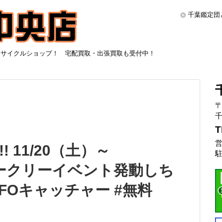
千葉鑑定団
リサイクルショップ！ 宅配買取・出張買取も受付中！
〒
千
T
営
 11/20（土）～
駐
ィークリーイベント発動しち
 #UFOキャッチャー #無料