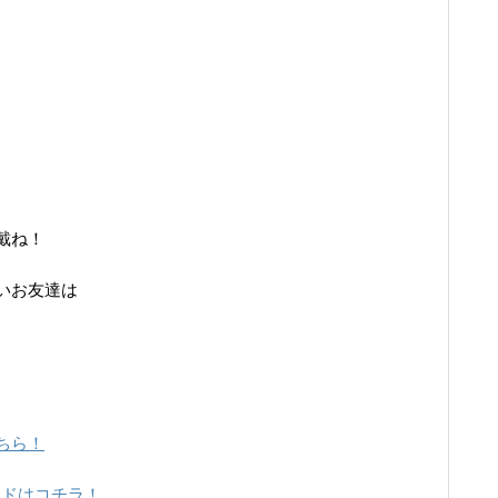
戴ね！
いお友達は
ちら！
ードはコチラ！