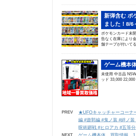
新弾含む 
ました！8/6
ポケモンカード未開
告なく在庫により金
舗テープが付いて
ゲーム機本体 
未使用 中古品 NSW 有
ッド 33,000 22,00
PREV
★UFOキャッチャーコーナー
編 #遊郭編 #鬼ノ装 #絆ノ
呪術廻戦 #ヒロアカ #五等分の
NEXT
ゲーム機本体 買取情報 11