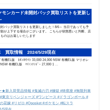
ポケモンカード未開封パック買取リストを更新し
～
封パック買取リストを更新しました！8/6～ 当日であっても予
額が上下する場合がございます。 こちらが状態悪いと判断、店
るものはお返しいたします
買取情報 2024/5/29現在
機EL版 ﾈｵﾝ/ﾎﾜｲﾄ 33,000 24,000 NSW 有機EL版 マリオレ
0 NSW 有機EL版 ﾏｲﾆﾝﾃﾝﾄﾞｰ 27,000 1 …
★新入荷景品情報 #鬼滅の刃 #煉獄 #猗窩座 #無限列車
装 #東京リベンジャーズ #ワンピース #ドラゴンボール #
花嫁 #リゼロ #Qposket #ポケモン #転スラ
/5現在