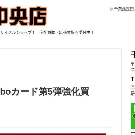
千葉鑑定団
リサイクルショップ！ 宅配買取・出張買取も受付中！
〒
千
T
営
iboカード第5弾強化買
駐