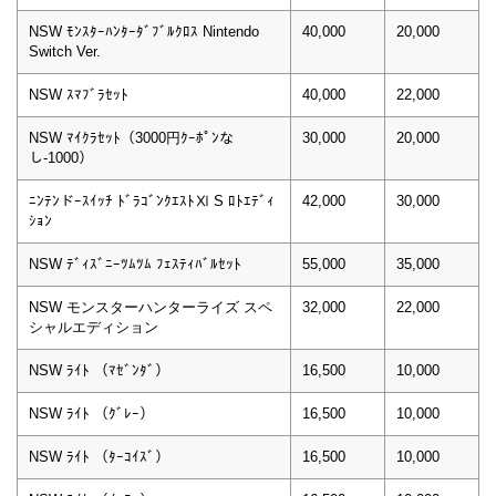
NSW ﾓﾝｽﾀｰﾊﾝﾀｰﾀﾞﾌﾞﾙｸﾛｽ Nintendo
40,000
20,000
Switch Ver.
NSW ｽﾏﾌﾞﾗｾｯﾄ
40,000
22,000
NSW ﾏｲｸﾗｾｯﾄ（3000円ｸｰﾎﾟﾝな
30,000
20,000
し-1000）
ﾆﾝﾃﾝドｰｽｲｯﾁ ﾄﾞﾗｺﾞﾝｸｴｽﾄⅪ S ﾛﾄｴﾃﾞｨ
42,000
30,000
ｼｮﾝ
NSW ﾃﾞｨｽﾞﾆｰﾂﾑﾂﾑ ﾌｪｽﾃｨﾊﾞﾙｾｯﾄ
55,000
35,000
NSW モンスターハンターライズ スペ
32,000
22,000
シャルエディション
NSW ﾗｲﾄ （ﾏｾﾞﾝﾀﾞ）
16,500
10,000
NSW ﾗｲﾄ （ｸﾞﾚｰ）
16,500
10,000
NSW ﾗｲﾄ （ﾀｰｺｲｽﾞ）
16,500
10,000