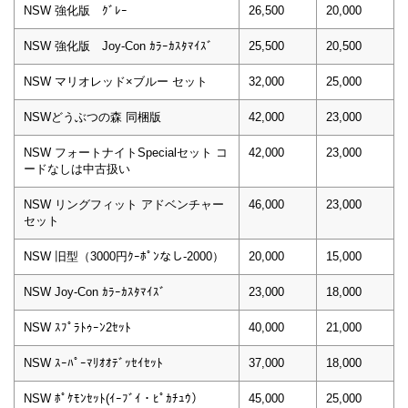
NSW 強化版 ｸﾞﾚｰ
26,500
20,000
NSW 強化版 Joy-Con ｶﾗｰｶｽﾀﾏｲｽﾞ
25,500
20,500
NSW マリオレッド×ブルー セット
32,000
25,000
NSWどうぶつの森 同梱版
42,000
23,000
NSW フォートナイトSpecialセット コ
42,000
23,000
ードなしは中古扱い
NSW リングフィット アドベンチャー
46,000
23,000
セット
NSW 旧型（3000円ｸｰﾎﾟﾝなし-2000）
20,000
15,000
NSW Joy-Con ｶﾗｰｶｽﾀﾏｲｽﾞ
23,000
18,000
NSW ｽﾌﾟﾗﾄｩｰﾝ2ｾｯﾄ
40,000
21,000
NSW ｽｰﾊﾟｰﾏﾘｵｵﾃﾞｯｾｲｾｯﾄ
37,000
18,000
NSW ﾎﾟｹﾓﾝｾｯﾄ(ｲｰﾌﾞｲ・ﾋﾟｶﾁｭｳ）
45,000
25,000