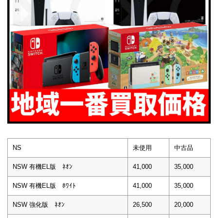
NS
未使用
中古品
NSW 有機EL版 ﾈｵﾝ
41,000
35,000
NSW 有機EL版 ﾎﾜｲﾄ
41,000
35,000
NSW 強化版 ﾈｵﾝ
26,500
20,000