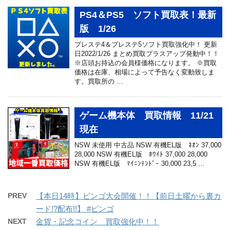
PS4＆PS5 ソフト買取表！最新
版 1/26
プレステ4＆プレステ5ソフト買取強化中！ 更新
日2022/1/26 まとめ買取プラスアップ発動中！！
※店頭お持込の会員様価格になります。 ※買取
価格は在庫、相場によって予告なく変動致しま
す。買取所の …
ゲーム機本体 買取情報 11/21
現在
NSW 未使用 中古品 NSW 有機EL版 ﾈｵﾝ 37,000
28,000 NSW 有機EL版 ﾎﾜｲﾄ 37,000 28,000
NSW 有機EL版 ﾏｲﾆﾝﾃﾝﾄﾞｰ 30,000 23,5 …
PREV
【本日14時】ビンゴ大会開催！！【前日土曜から裏カ
ード!?配布!!】 #ビンゴ
NEXT
金貨・記念コイン 買取強化中！！