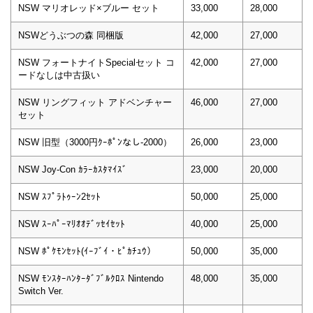
NSW マリオレッド×ブルー セット
33,000
28,000
NSWどうぶつの森 同梱版
42,000
27,000
NSW フォートナイトSpecialセット コ
42,000
27,000
ードなしは中古扱い
NSW リングフィット アドベンチャー
46,000
27,000
セット
NSW 旧型（3000円ｸｰﾎﾟﾝなし-2000）
26,000
23,000
NSW Joy-Con ｶﾗｰｶｽﾀﾏｲｽﾞ
23,000
20,000
NSW ｽﾌﾟﾗﾄｩｰﾝ2ｾｯﾄ
50,000
25,000
NSW ｽｰﾊﾟｰﾏﾘｵｵﾃﾞｯｾｲｾｯﾄ
40,000
25,000
NSW ﾎﾟｹﾓﾝｾｯﾄ(ｲｰﾌﾞｲ・ﾋﾟｶﾁｭｳ）
50,000
35,000
NSW ﾓﾝｽﾀｰﾊﾝﾀｰﾀﾞﾌﾞﾙｸﾛｽ Nintendo
48,000
35,000
Switch Ver.