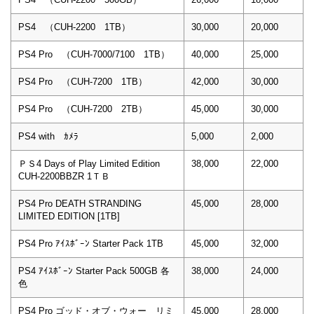
PS4 （CUH-2200 1TB）
30,000
20,000
PS4 Pro （CUH-7000/7100 1TB）
40,000
25,000
PS4 Pro （CUH-7200 1TB）
42,000
30,000
PS4 Pro （CUH-7200 2TB）
45,000
30,000
PS4 with ｶﾒﾗ
5,000
2,000
ＰＳ4 Days of Play Limited Edition
38,000
22,000
CUH-2200BBZR 1ＴＢ
PS4 Pro DEATH STRANDING
45,000
28,000
LIMITED EDITION [1TB]
PS4 Pro ｱｲｽﾎﾞｰﾝ Starter Pack 1TB
45,000
32,000
PS4 ｱｲｽﾎﾞｰﾝ Starter Pack 500GB 各
38,000
24,000
色
PS4 Pro ゴッド・オブ・ウォー リミ
45,000
28,000