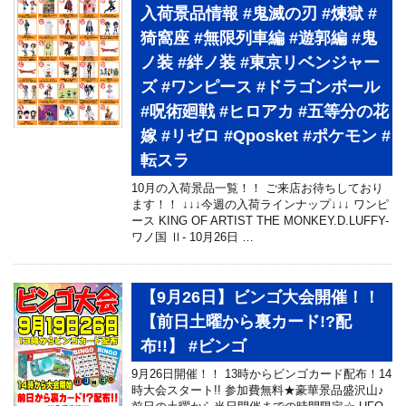
入荷景品情報 #鬼滅の刃 #煉獄 #
猗窩座 #無限列車編 #遊郭編 #鬼
ノ装 #絆ノ装 #東京リベンジャー
ズ #ワンピース #ドラゴンボール
#呪術廻戦 #ヒロアカ #五等分の花
嫁 #リゼロ #Qposket #ポケモン #
転スラ
10月の入荷景品一覧！！ ご来店お待ちしており
ます！！ ↓↓↓今週の入荷ラインナップ↓↓↓ ワンピ
ース KING OF ARTIST THE MONKEY.D.LUFFY-
ワノ国 Ⅱ- 10月26日 …
【9月26日】ビンゴ大会開催！！
【前日土曜から裏カード!?配
布!!】 #ビンゴ
9月26日開催！！ 13時からビンゴカード配布！14
時大会スタート!! 参加費無料★豪華景品盛沢山♪