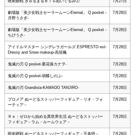
呪術廻戦 きゅるまるＢＩＧぬいぐるみ①
7月27日
劇場版「美少女戦士セーラームーンEternal」 Q posket -
7月28日
月野うさぎ-
劇場版「美少女戦士セーラームーンEternal」 Q posket -
7月28日
ちびうさ-
アイドルマスター シンデレラガールズ ESPRESTO est-
7月28日
Dressy and Snow makeup-高垣楓
鬼滅の刃 Q posket-栗花落カナヲ-
7月28日
鬼滅の刃 Q posket-胡蝶しのぶ-
7月28日
鬼滅の刃 Grandista-KAMADO TANJIRO-
7月28日
プロメア ぬーどるストッパーフィギュア－リオ・フォ
7月28日
ーティア－
Ｒｅ：ゼロから始める異世界生活 ぬーどるストッパー
7月28日
フィギュア－ラム・ルームウェア－
呪術廻戦 ぬーどるストッパーフィギュア－五条悟－
7月29日