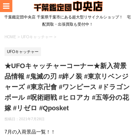
千葉鑑定団中央店 千葉県千葉市にある超大型リサイクルショップ！ 宅
配買取・出張買取も受付中！
HOME
>
UFOキャッチャー
>
UFOキャッチャー
★UFOキャッチャーコーナー★新入荷景
品情報 #鬼滅の刃 #絆ノ装 #東京リベンジ
ャーズ #東京卍會 #ワンピース #ドラゴン
ボール #呪術廻戦 #ヒロアカ #五等分の花
嫁 #リゼロ #Qposket
投稿日：
2021年7月28日
7月の入荷景品一覧！！