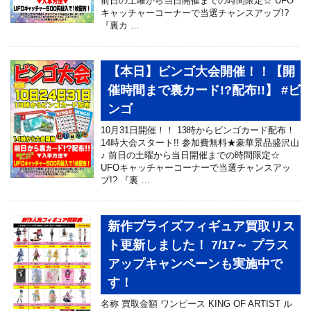
前日の土曜から当日開催までの時間限定☆ UFO
キャッチャーコーナーで当選チャンスアップ!?
『裏カ …
【本日】ビンゴ大会開催！！【開
催時間まで裏カード!?配布!!】 #ビ
ンゴ
10月31日開催！！ 13時からビンゴカード配布！
14時大会スタート!! 参加費無料★豪華景品盛沢山
♪ 前日の土曜から当日開催までの時間限定☆
UFOキャッチャーコーナーで当選チャンスアッ
プ!? 『裏 …
新作プライズフィギュア買取リス
ト更新しました！ 7/17～ プラス
アップキャンペーンも実施中で
す！
名称 買取金額 ワンピース KING OF ARTIST ル