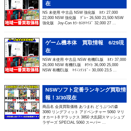
在
NS 未使用 中古品 NSW 強化版 ﾈｵﾝ 27,000
22,000 NSW 強化版 ｸﾞﾚｰ 26,500 21,500 NSW
強化版 Joy-Con ｶﾗｰｶｽﾀﾏｲｽﾞ 32,000 27 …
ゲーム機本体 買取情報 6/29現
在
NSW 未使用 中古品 NSW 有機EL版 ﾈｵﾝ 37,000
26,000 NSW 有機EL版 ﾎﾜｲﾄ 36,000 25,000
NSW 有機EL版 ﾏｲﾆﾝﾃﾝﾄﾞｰ 30,000 23,5 …
NSWソフト定番ランキング買取情
報！3/30現在
商品名 会員買取価格 あつまれ どうぶつの森
3080 リングフィット アドベンチャー 5060 マリ
オカート8 デラックス 3850 大乱闘スマッシュブ
ラザーズ SPECIAL 5060 スーパー …