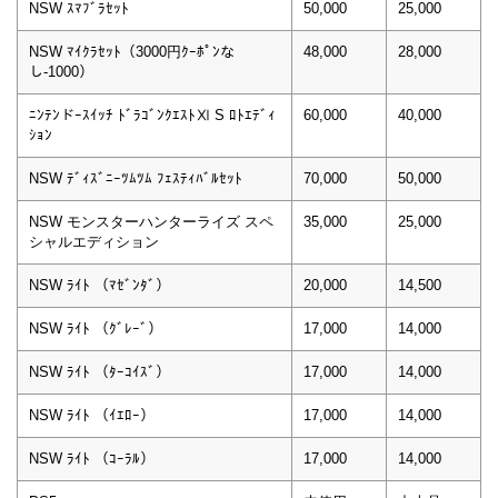
NSW ｽﾏﾌﾞﾗｾｯﾄ
50,000
25,000
NSW ﾏｲｸﾗｾｯﾄ（3000円ｸｰﾎﾟﾝな
48,000
28,000
し-1000）
ﾆﾝﾃﾝドｰｽｲｯﾁ ﾄﾞﾗｺﾞﾝｸｴｽﾄⅪ S ﾛﾄｴﾃﾞｨ
60,000
40,000
ｼｮﾝ
NSW ﾃﾞｨｽﾞﾆｰﾂﾑﾂﾑ ﾌｪｽﾃｨﾊﾞﾙｾｯﾄ
70,000
50,000
NSW モンスターハンターライズ スペ
35,000
25,000
シャルエディション
NSW ﾗｲﾄ （ﾏｾﾞﾝﾀﾞ）
20,000
14,500
NSW ﾗｲﾄ （ｸﾞﾚｰﾞ）
17,000
14,000
NSW ﾗｲﾄ （ﾀｰｺｲｽﾞ）
17,000
14,000
NSW ﾗｲﾄ （ｲｴﾛｰ）
17,000
14,000
NSW ﾗｲﾄ （ｺｰﾗﾙ）
17,000
14,000