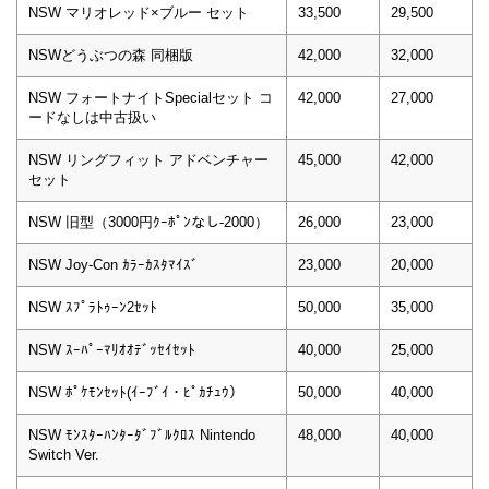
NSW マリオレッド×ブルー セット
33,500
29,500
NSWどうぶつの森 同梱版
42,000
32,000
NSW フォートナイトSpecialセット コ
42,000
27,000
ードなしは中古扱い
NSW リングフィット アドベンチャー
45,000
42,000
セット
NSW 旧型（3000円ｸｰﾎﾟﾝなし-2000）
26,000
23,000
NSW Joy-Con ｶﾗｰｶｽﾀﾏｲｽﾞ
23,000
20,000
NSW ｽﾌﾟﾗﾄｩｰﾝ2ｾｯﾄ
50,000
35,000
NSW ｽｰﾊﾟｰﾏﾘｵｵﾃﾞｯｾｲｾｯﾄ
40,000
25,000
NSW ﾎﾟｹﾓﾝｾｯﾄ(ｲｰﾌﾞｲ・ﾋﾟｶﾁｭｳ）
50,000
40,000
NSW ﾓﾝｽﾀｰﾊﾝﾀｰﾀﾞﾌﾞﾙｸﾛｽ Nintendo
48,000
40,000
Switch Ver.