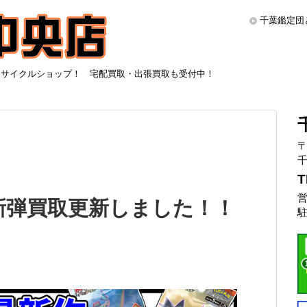
千葉鑑定団
リサイクルショップ！ 宅配買取・出張買取も受付中！
〒
千
T
営
新弾買取更新しました！！
駐