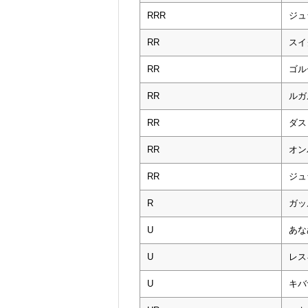
RRR
ジュ
RR
スイ
RR
ゴル
RR
ルガ
RR
ダス
RR
オン
RR
ジュ
R
ガッ
U
あな
U
レス
U
キバ