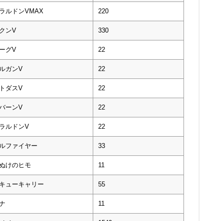
ラルドンVMAX
220
クンV
330
ーグV
22
ルガンV
22
トダスV
22
バーンV
22
ラルドンV
22
ルファイヤー
33
ぬけのヒモ
11
キューキャリー
55
ナ
11