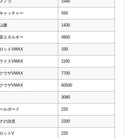
メノコ
1540
キャッチャー
550
山脈
1430
雷エネルギー
4950
ロットVMAX
330
ラドスVMAX
1100
クウザVMAX
7700
クウザVMAX
60500
3080
ールボーイ
220
ナの決意
2200
ロットV
220