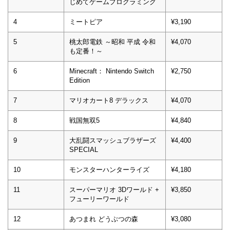
じめてゲームプログラミング
4
ミートピア
¥3,190
5
桃太郎電鉄 ～昭和 平成 令和
¥4,070
も定番！～
6
Minecraft： Nintendo Switch
¥2,750
Edition
7
マリオカート8 デラックス
¥4,070
8
戦国無双5
¥4,840
9
大乱闘スマッシュブラザーズ
¥4,400
SPECIAL
10
モンスターハンターライズ
¥4,180
11
スーパーマリオ 3Dワールド +
¥3,850
フューリーワールド
12
あつまれ どうぶつの森
¥3,080