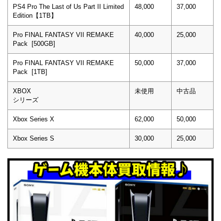
PS4 Pro The Last of Us Part II Limited
48,000
37,000
Edition【1TB】
Pro FINAL FANTASY VII REMAKE
40,000
25,000
Pack [500GB]
Pro FINAL FANTASY VII REMAKE
50,000
37,000
Pack [1TB]
XBOX
未使用
中古品
シリーズ
Xbox Series X
62,000
50,000
Xbox Series S
30,000
25,000