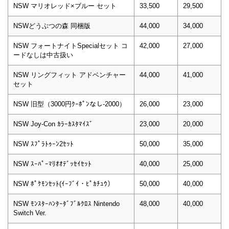
NSW マリオレッド×ブルー セット
33,500
29,500
NSWどうぶつの森 同梱版
44,000
34,000
NSW フォートナイトSpecialセット コ
42,000
27,000
ードなしは中古扱い
NSW リングフィット アドベンチャー
44,000
41,000
セット
NSW 旧型（3000円ｸｰﾎﾟﾝなし-2000）
26,000
23,000
NSW Joy-Con ｶﾗｰｶｽﾀﾏｲｽﾞ
23,000
20,000
NSW ｽﾌﾟﾗﾄｩｰﾝ2ｾｯﾄ
50,000
35,000
NSW ｽｰﾊﾟｰﾏﾘｵｵﾃﾞｯｾｲｾｯﾄ
40,000
25,000
NSW ﾎﾟｹﾓﾝｾｯﾄ(ｲｰﾌﾞｲ・ﾋﾟｶﾁｭｳ）
50,000
40,000
NSW ﾓﾝｽﾀｰﾊﾝﾀｰﾀﾞﾌﾞﾙｸﾛｽ Nintendo
48,000
40,000
Switch Ver.