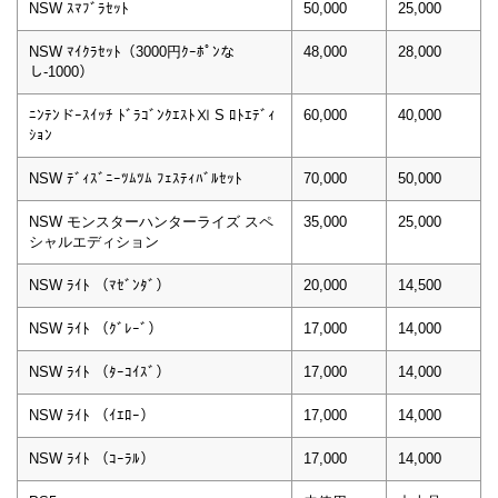
NSW ｽﾏﾌﾞﾗｾｯﾄ
50,000
25,000
NSW ﾏｲｸﾗｾｯﾄ（3000円ｸｰﾎﾟﾝな
48,000
28,000
し-1000）
ﾆﾝﾃﾝドｰｽｲｯﾁ ﾄﾞﾗｺﾞﾝｸｴｽﾄⅪ S ﾛﾄｴﾃﾞｨ
60,000
40,000
ｼｮﾝ
NSW ﾃﾞｨｽﾞﾆｰﾂﾑﾂﾑ ﾌｪｽﾃｨﾊﾞﾙｾｯﾄ
70,000
50,000
NSW モンスターハンターライズ スペ
35,000
25,000
シャルエディション
NSW ﾗｲﾄ （ﾏｾﾞﾝﾀﾞ）
20,000
14,500
NSW ﾗｲﾄ （ｸﾞﾚｰﾞ）
17,000
14,000
NSW ﾗｲﾄ （ﾀｰｺｲｽﾞ）
17,000
14,000
NSW ﾗｲﾄ （ｲｴﾛｰ）
17,000
14,000
NSW ﾗｲﾄ （ｺｰﾗﾙ）
17,000
14,000