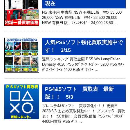
現在
NS 未使用 中古品 NSW 有機EL版 ﾈｵﾝ 33,500
26,000 NSW 有機EL版 ﾎﾜｲﾄ 33,500 26,000
NSW 有機EL版 ﾏｲﾆﾝﾃﾝﾄﾞｰ 34,000 26,50 …
人気PS5ソフト強化買取実施中で
す！ 3/15
週間ランキング 買取金額 PS5 Wo Long:Fallen
Dynasty 4620 PS5 ﾎｸﾞﾜｰﾂ･ﾚｶﾞｼｰ 5280 PS5 ｵｸﾄ
ﾊﾟｽﾄﾗﾍﾞﾗｰ2 4400 PS5 ｸﾞﾗﾝﾂｰ …
PS4&5ソフト 買取表 最新
版！！ 5/3
プレステ4&5ソフト、買取強化中！！ 更新日
2022/5/3 まとめ買取発動中！！ プレステ5 買取
表！！（50音順） 会員買取価格 PS5 ｴﾙﾃﾞﾝﾘﾝｸﾞ
4400円買取 PS5 ｸﾞﾗ …