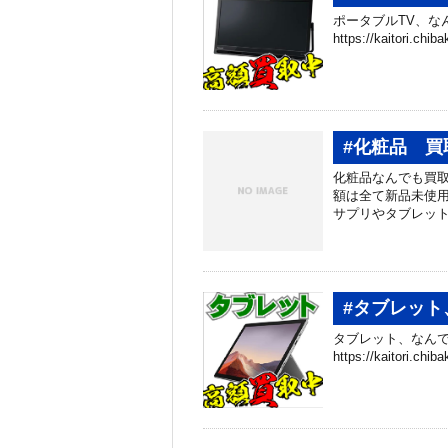
ポータブルTV、な
https://kaitori.c
#化粧品 買
化粧品なんでも買取り
額は全て新品未使用
サプリやタブレット
#タブレット
タブレット、なんで
https://kaitori.c