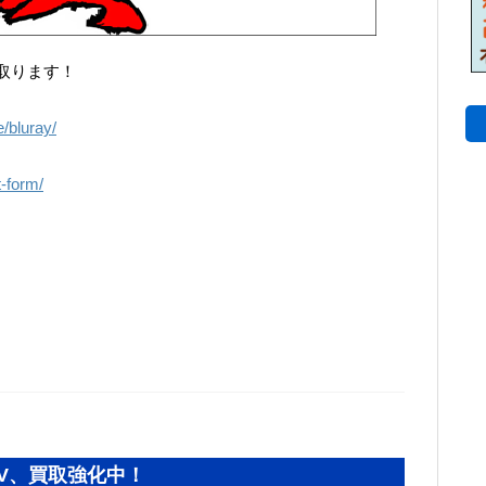
取ります！
e/bluray/
t-form/
V、買取強化中！