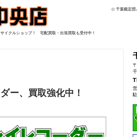
千葉鑑定団
リサイクルショップ！ 宅配買取・出張買取も受付中！
〒
千
T
営
ダー、買取強化中！
駐