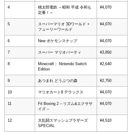
4
桃太郎電鉄 ～昭和 平成 令和も
¥4,070
定番！～
5
スーパーマリオ 3Dワールド +
¥4,070
フューリーワールド
6
New ポケモンスナップ
¥4,070
7
スーパー マリオパーティ
¥3,850
8
Minecraft： Nintendo Switch
¥2,640
Edition
9
あつまれ どうぶつの森
¥2,750
10
マリオカート8 デラックス
¥4,070
11
Fit Boxing 2 – リズム&エクササ
¥4,070
イズ –
12
大乱闘スマッシュブラザーズ
¥4,510
SPECIAL