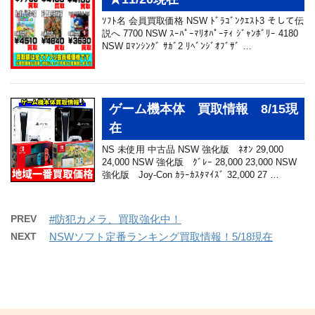
ｿﾌﾄ名 会員買取価格 NSW ﾄﾞﾗｺﾞﾝｸｴｽﾄ3 そして伝
説へ 7700 NSW ｽｰﾊﾟｰﾏﾘｵﾊﾟｰﾃｨ ｼﾞｬﾝﾎﾞﾘｰ 4180
NSW ﾛﾏﾝｼﾝｸﾞ ｻｶﾞ2 ﾘﾍﾞﾝｼﾞｵﾌﾞｻﾞ …
ゲーム機本体 買取情報 8/15現
在
NS 未使用 中古品 NSW 強化版 ﾈｵﾝ 29,000
24,000 NSW 強化版 ｸﾞﾚｰ 28,000 23,000 NSW
強化版 Joy-Con ｶﾗｰｶｽﾀﾏｲｽﾞ 32,000 27 …
PREV
#防犯カメラ、買取強化中！
NEXT
NSWソフト定番ランキング買取情報！5/18現在