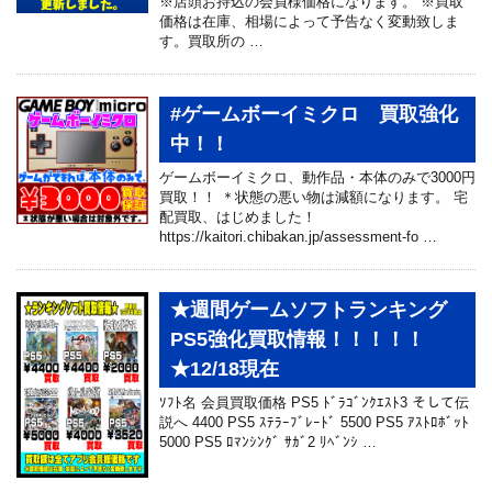
※店頭お持込の会員様価格になります。 ※買取
価格は在庫、相場によって予告なく変動致しま
す。買取所の …
#ゲームボーイミクロ 買取強化
中！！
ゲームボーイミクロ、動作品・本体のみで3000円
買取！！ ＊状態の悪い物は減額になります。 宅
配買取、はじめました！
https://kaitori.chibakan.jp/assessment-fo …
★週間ゲームソフトランキング
PS5強化買取情報！！！！！
★12/18現在
ｿﾌﾄ名 会員買取価格 PS5 ﾄﾞﾗｺﾞﾝｸｴｽﾄ3 そして伝
説へ 4400 PS5 ｽﾃﾗｰﾌﾞﾚｰﾄﾞ 5500 PS5 ｱｽﾄﾛﾎﾞｯﾄ
5000 PS5 ﾛﾏﾝｼﾝｸﾞ ｻｶﾞ2 ﾘﾍﾞﾝｼ …