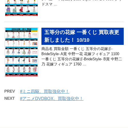
ドスマ …
五等分の花嫁 一番くじ 買取表更
新しました！ 10/10
商品名 買取金額 一番くじ 五等分の花嫁∬-
BrideStyle- A賞 中野一花 花嫁フィギュア 1100
一番くじ 五等分の花嫁∬-BrideStyle- B賞 中野二
乃 花嫁フィギュア 1760 …
PREV
#ミニ四駆、買取強化中！
NEXT
#アニメDVDBOX、買取強化中！