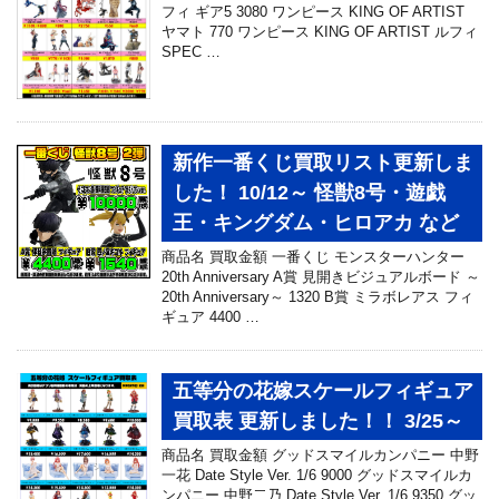
フィ ギア5 3080 ワンピース KING OF ARTIST
ヤマト 770 ワンピース KING OF ARTIST ルフィ
SPEC …
新作一番くじ買取リスト更新しま
した！ 10/12～ 怪獣8号・遊戯
王・キングダム・ヒロアカ など
商品名 買取金額 一番くじ モンスターハンター
20th Anniversary A賞 見開きビジュアルボード ～
20th Anniversary～ 1320 B賞 ミラボレアス フィ
ギュア 4400 …
五等分の花嫁スケールフィギュア
買取表 更新しました！！ 3/25～
商品名 買取金額 グッドスマイルカンパニー 中野
一花 Date Style Ver. 1/6 9000 グッドスマイルカ
ンパニー 中野二乃 Date Style Ver. 1/6 9350 グッ