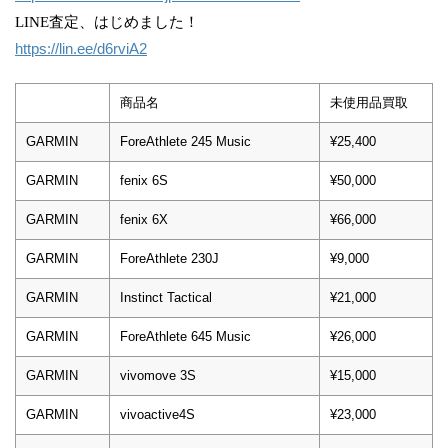
LINE査定、はじめました！
https://lin.ee/d6rviA2
商品名
未使用品買取
GARMIN
ForeAthlete 245 Music
¥25,400
GARMIN
fenix 6S
¥50,000
GARMIN
fenix 6X
¥66,000
GARMIN
ForeAthlete 230J
¥9,000
GARMIN
Instinct Tactical
¥21,000
GARMIN
ForeAthlete 645 Music
¥26,000
GARMIN
vivomove 3S
¥15,000
GARMIN
vivoactive4S
¥23,000