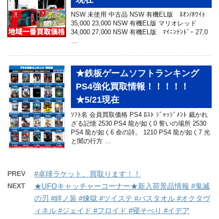
NSW 未使用 中古品 NSW 有機EL版 ﾈｵﾝ/ﾎﾜｲﾄ
35,000 23,000 NSW 有機EL版 マリオレッド
34,000 27,000 NSW 有機EL版 ﾏｲﾆﾝﾃﾝﾄﾞｰ 27,0
…
★鉄板ゲームソフトランキング
PS4強化買取情報！！！！！
★5/21現在
ｿﾌﾄ名 会員買取価格 PS4 ﾛｽﾄ ｼﾞｬｯｼﾞﾒﾝﾄ 裁かれ
ざる記憶 2530 PS4 龍が如く0 誓いの場所 2530
PS4 龍が如く6 命の詩。 1210 PS4 龍が如く7 光
と闇の行方 …
PREV
#卓球ラケット、買取ります！！
NEXT
★UFOキャッチャーコーナー★新入荷景品情報 #鬼滅
の刃 #絆ノ装 #煉獄 #ツイステ #バスタオル #オクタヴ
ィネル #ジェイド #フロイド #寝そべり #イデア