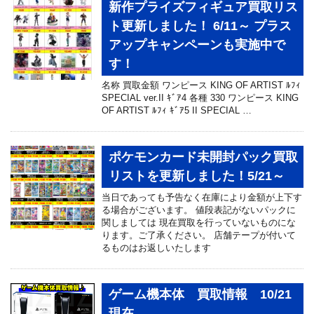
新作プライズフィギュア買取リス
ト更新しました！ 6/11～ プラス
アップキャンペーンも実施中で
す！
名称 買取金額 ワンピース KING OF ARTIST ﾙﾌｨ
SPECIAL ver.II ｷﾞｱ4 各種 330 ワンピース KING
OF ARTIST ﾙﾌｨ ｷﾞｱ5 II SPECIAL …
ポケモンカード未開封パック買取
リストを更新しました！5/21～
当日であっても予告なく在庫により金額が上下す
る場合がございます。 値段表記がないパックに
関しましては 現在買取を行っていないものにな
ります。ご了承ください。 店舗テープが付いて
るものはお返しいたします
ゲーム機本体 買取情報 10/21
現在