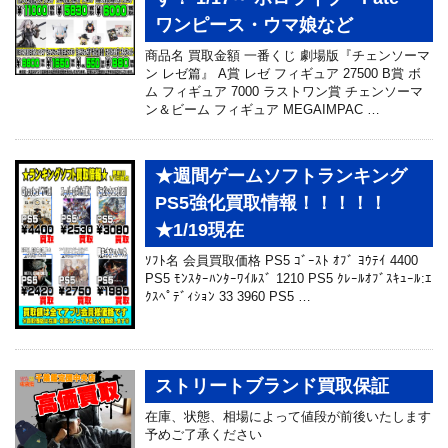
ワンピース・ウマ娘など
商品名 買取金額 一番くじ 劇場版『チェンソーマ
ン レゼ篇』 A賞 レゼ フィギュア 27500 B賞 ボ
ム フィギュア 7000 ラストワン賞 チェンソーマ
ン＆ビーム フィギュア MEGAIMPAC …
★週間ゲームソフトランキング
PS5強化買取情報！！！！！
★1/19現在
ｿﾌﾄ名 会員買取価格 PS5 ｺﾞｰｽﾄ ｵﾌﾞ ﾖｳﾃｲ 4400
PS5 ﾓﾝｽﾀｰﾊﾝﾀｰﾜｲﾙｽﾞ 1210 PS5 ｸﾚｰﾙｵﾌﾞｽｷｭｰﾙ:ｴ
ｸｽﾍﾟﾃﾞｨｼｮﾝ 33 3960 PS5 …
ストリートブランド買取保証
在庫、状態、相場によって値段が前後いたします
予めご了承ください