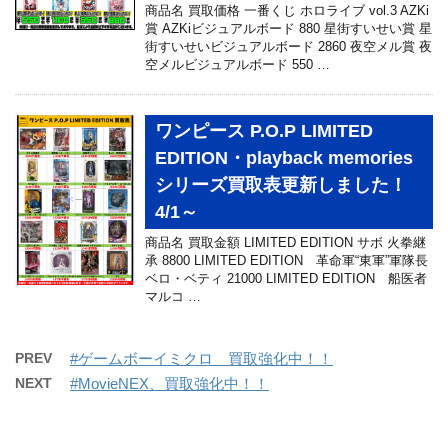
商品名 買取価格 一番くじ ホロライブ vol.3 AZKi
賞 AZKiビジュアルボード 880 星街すいせい賞 星
街すいせいビジュアルボード 2860 夜空メル賞 夜
空メルビジュアルボード 550 …
ワンピース P.O.P LIMITED
EDITION・playback memories
シリーズ買取表更新しました！
4/1～
商品名 買取金額 LIMITED EDITION サボ 火拳継
承 8800 LIMITED EDITION 革命軍“東軍”軍隊長
ベロ・ベティ 21000 LIMITED EDITION 船医者
マルコ …
PREV
#ゲームボーイミクロ 買取強化中！！
NEXT
#MovieNEX、買取強化中！！