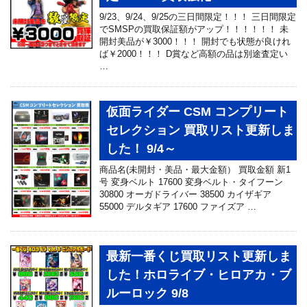
9/23、9/24、9/25の三日間限定！！！ 三日間限定
でSMSPの買取保証額がアップ！！！！！！ 未
開封美品が￥3000！！！ 開封でも状態が良けれ
ば￥2000！！！ D賞など高額の品は別途査定い
…
仮面ライダー CSM コンプリート
セレクション 買取リスト更新しま
した！ 9/4～
商品名(未開封・美品・最大金額） 買取金額 新1
号 変身ベルト 17600 変身ベルト・タイフーン
30800 オーガドライバー 38500 カイザギア
55000 デルタギア 17600 ファイズア …
最新一番くじ買取リスト更新しま
した！ホロライブ・ヒロアカ・ブ
ルーロック 9/8