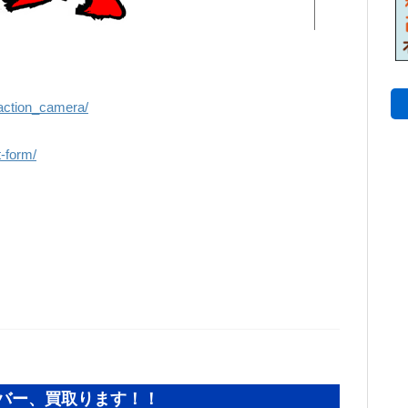
！
a/action_camera/
t-form/
バー、買取ります！！