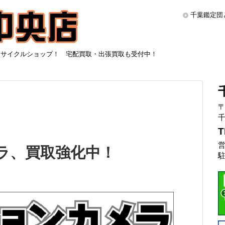
千葉鑑定団
リサイクルショップ！ 宅配買取・出張買取も受付中！
〒
千
T
営
ラ、買取強化中！
駐