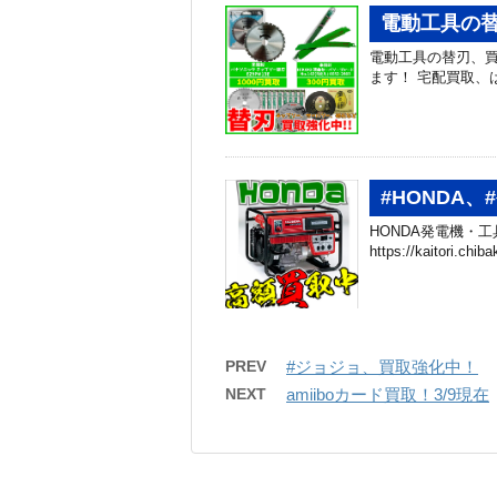
電動工具の替
電動工具の替刃、買
ます！ 宅配買取、はじめました
#HONDA
HONDA発電機・
https://kaitori.c
PREV
#ジョジョ、買取強化中！
NEXT
amiiboカード買取！3/9現在