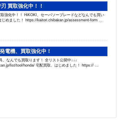
刃 買取強化中！！
取強化中！！ HiKOKI、セーバソーブレードなどなんでも買い
！ https://kaitori.chibakan.jp/assessment-form …
、#発電機、買取強化中！
工具、なんでも買取ります！ 全リスト公開中↓↓↓
hibakan.jp/list/tool/honda/ 宅配買取、はじめました！ https:// …