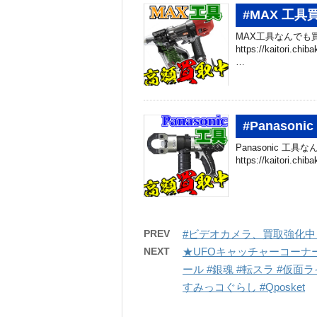
#MAX 工
MAX工具なんでも
https://kaitori.c
…
#Panason
Panasonic 工
https://kaitori.c
PREV
#ビデオカメラ、買取強化中
NEXT
★UFOキャッチャーコーナー
ール #銀魂 #転スラ #仮面ラ
すみっコぐらし #Qposket