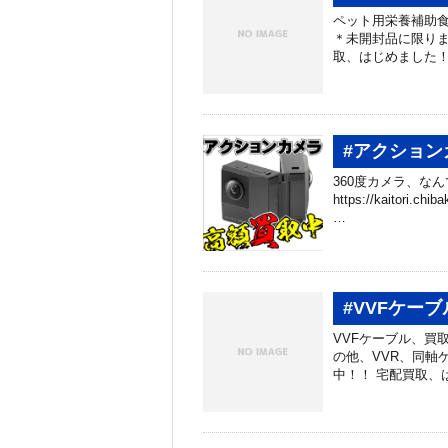
ペット用栄養補助食
＊未開封品に限りま
取、はじめました！ ht
#アクション
360度カメラ、なん
https://kaitori.
…
#VVFケー
VVFケーブル、買取
の他、VVR、同軸
中！！ 宅配買取、