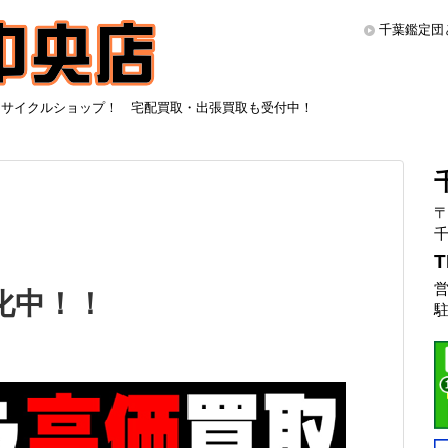
千葉鑑定団
リサイクルショップ！ 宅配買取・出張買取も受付中！
〒
千
T
営
化中！！
駐