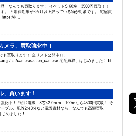
品 なんでも買取ります！ イペットS 60粒 3500円買取！！
す。 ＊消費期限が6カ月以上残っている物が対象です。 宅配買
tps://k …
カメラ、買取強化中！
でも買取ります！ 全リスト公開中↓↓↓
chibakan.jp/list/camera/action_camera/ 宅配買取、はじめました！ ht
ブル、買います！
強化中！ #昭和電線 3芯×2.0ｍｍ 100ｍなら4500円買取！ そ
ケーブル、配管2分3分など電設資材なら、なんでも高額買取
はじめました！ …