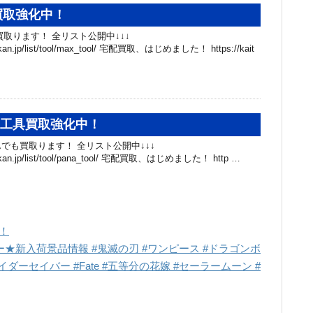
具買取強化中！
買取ります！ 全リスト公開中↓↓↓
hibakan.jp/list/tool/max_tool/ 宅配買取、はじめました！ https://kait
ic 工具買取強化中！
具なんでも買取ります！ 全リスト公開中↓↓↓
hibakan.jp/list/tool/pana_tool/ 宅配買取、はじめました！ http …
！
★新入荷景品情報 #鬼滅の刃 #ワンピース #ドラゴンボ
イダーセイバー #Fate #五等分の花嫁 #セーラームーン #