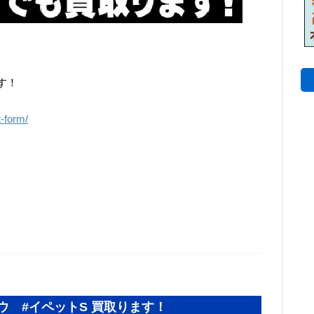
す！
t-form/
ウ #イペットS 買取ります！