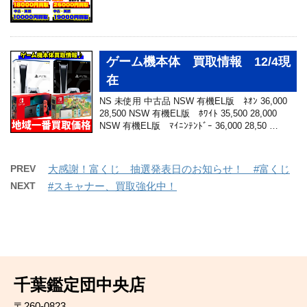
ゲーム機本体 買取情報 12/4現
在
NS 未使用 中古品 NSW 有機EL版 ﾈｵﾝ 36,000
28,500 NSW 有機EL版 ﾎﾜｲﾄ 35,500 28,000
NSW 有機EL版 ﾏｲﾆﾝﾃﾝﾄﾞｰ 36,000 28,50 …
PREV
大感謝！富くじ 抽選発表日のお知らせ！ #富くじ
NEXT
#スキャナー、買取強化中！
千葉鑑定団中央店
〒260-0823