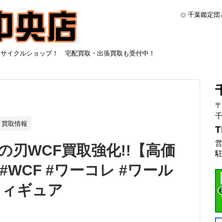
千葉鑑定団
リサイクルショップ！ 宅配買取・出張買取も受付中！
〒
千
買取情報
T
営
の刃WCF買取強化!!【高価
駐
#WCF #ワーコレ #ワール
フィギュア