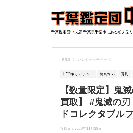
千葉鑑定団中央店 千葉県千葉市にある超大型
HOME
>
UFOキャッチャー
>
UFOキャッチャー
おもちゃ
玩具
【数量限定】鬼滅
買取】 #鬼滅の刃 
ドコレクタブル
投稿日：
2020年11月28日