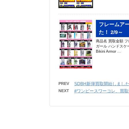
フレームア
た！ 2/9～
商品名 買取金額 フ
ガール ハンドスケー
Bikini Armor …
PREV
SDBH新弾買取開始しまし
NEXT
#ワンピースワーコレ、買取