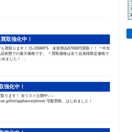
工具買取強化中！
も買取ります！ IS-106MPS 未使用品87000円買取！！ ＊中古
品状態での最大価格です。 ＊買取価格は全て会員様限定価格で
じめました！ …
取強化中！
取ります！ 全リスト公開中↓↓↓
chibakan.jp/list/appliance/phone/ 宅配買取、はじめました！