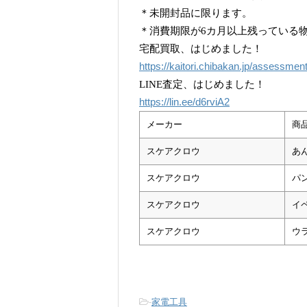
＊未開封品に限ります。
＊消費期限が6カ月以上残っている
宅配買取、はじめました！
https://kaitori.chibakan.jp/assessmen
LINE査定、はじめました！
https://lin.ee/d6rviA2
メーカー
商
スケアクロウ
あ
スケアクロウ
パ
スケアクロウ
イペ
スケアクロウ
ウラ
-
家電工具