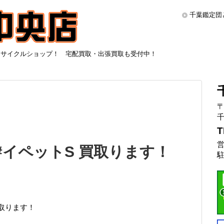
千葉鑑定団
リサイクルショップ！ 宅配買取・出張買取も受付中！
〒
千
T
営
#イペットS 買取ります！
駐
取ります！