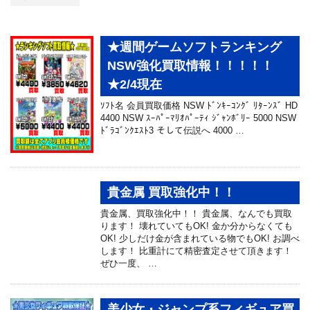
★週間ゲームソフトランキング
NSW強化買取情報！！！！！
★2/4現在
ｿﾌﾄ名 会員買取価格 NSW ﾄﾞﾝｷｰｺﾝｸﾞ ﾘﾀｰﾝｽﾞ HD
4400 NSW ｽｰﾊﾟｰﾏﾘｵﾊﾟｰﾃｨ ｼﾞｬﾝﾎﾞﾘｰ 5000 NSW
ﾄﾞﾗｺﾞﾝｸｴｽﾄ3 そして伝説へ 4000 …
貴金属 買取強化中！！
貴金属、買取強化中！！ 貴金属、なんでも買取
ります！ 壊れていてもOK! 金か分からなくても
OK! 少しだけ金が含まれている物でもOK! お調べ
します！ 比重計にて精密査定させて頂きます！
ぜひ一度、 …
美少女・ジャンプ系フィギュア買