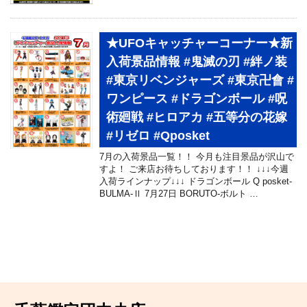
★UFOキャッチャーコーナー★新
入荷景品情報 #鬼滅の刃 #絆ノ装
#東京リベンジャーズ #東京卍會 #
ワンピース #ドラゴンボール #呪
術廻戦 #ヒロアカ #五等分の花嫁
#リゼロ #Qposket
7月の入荷景品一覧！！ 今月も注目景品が沢山で
すよ！ ご来店お待ちしております！！ ↓↓↓今週
入荷ラインナップ↓↓↓ ドラゴンボール Q posket-
BULMA-Ⅱ 7月27日 BORUTO-ボルト …