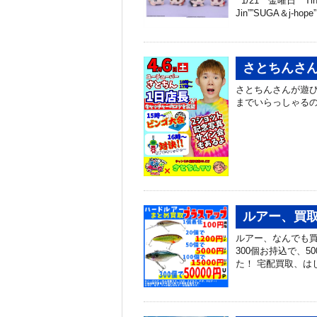
1/21 金曜日 Ti
Jin””SUGA＆j‐h
さとちんさ
さとちんさんが遊び
までいらっしゃる
ルアー、買
ルアー、なんでも買
300個お持込で、
た！ 宅配買取、はじめ