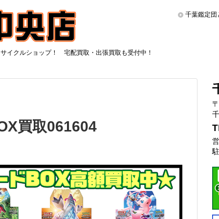
千葉鑑定団
リサイクルショップ！ 宅配買取・出張買取も受付中！
〒
千
X買取061604
T
営
駐