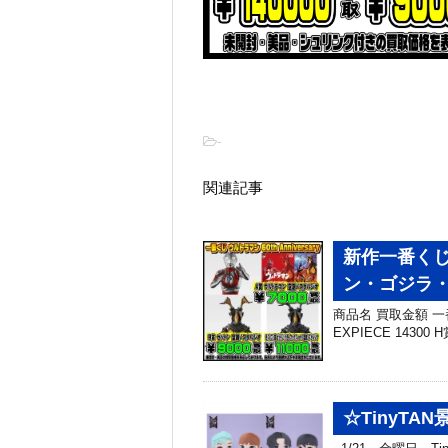
-
関連記事
新作一番くじ
ン・ゴジラ
商品名 買取金額 一番
EXPIECE 14300 
☆TinyTA