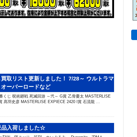
買取リスト更新しました！ 7/28～ ウルトラマ
・オーバーロードなど
くじ 呪術廻戦 死滅回游 ～弐～ G賞 乙骨憂太 MASTERLISE
H賞 髙羽史彦 MASTERLISE EXPIECE 2420 I賞 石流龍 …
N景品入荷しました☆