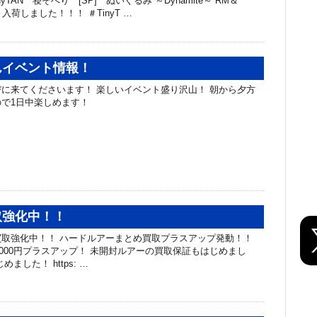
nyTAN 寝そべり [SP] ぬいぐるみ ～Dynamite～”RM＆
ope” 入荷しました！！！ ＃TinyT …
んイベント情報！
に来てくださいます！ 楽しいイベント盛り沢山！ 朝から夕方
ので1日中楽しめます！
取強化中！！
取強化中！！ ハードルアーまとめ買取プラスアップ発動！！
50000円プラスアップ！ 未開封ルアーの買取保証もはじめまし
ました！ https: …