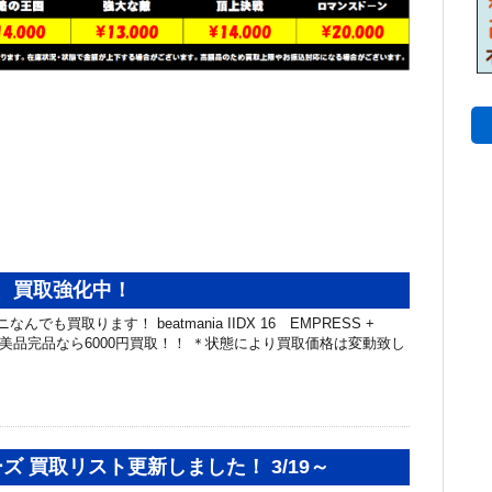
nia、買取強化中！
でも買取ります！ beatmania IIDX 16 EMPRESS +
ST、美品完品なら6000円買取！！ ＊状態により買取価格は変動致し
ズ 買取リスト更新しました！ 3/19～