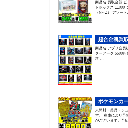
商品名 買取金額 
トボックス 1100
（N～Z） アソート
超合金魂買
商品名 アプリ会員様買
ターアーク 5500円
超 …
ポケモンカー
未開封・美品・シ
す。 在庫により予
がございます。予