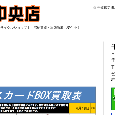
千葉鑑定団
リサイクルショップ！ 宅配買取・出張買取も受付中！
〒
千
T
営
駐